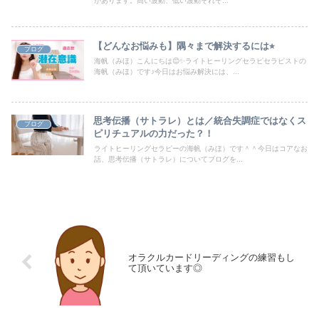
があります。高い波動、低い波動それぞ...
【どんなお悩みも】隅々まで解決するには⭐︎
ブログ
海帆（みほ）こんにちは😊✨ライトヒーリングセラピセラピストの
海帆（みほ）です♪今日はお悩み解決には、...
思考伝播（サトラレ）とは／統合失調症ではなくス
ブログ
ピリチュアルの力だった？！
ライトヒーリングセラピーの海帆（みほ）です＾＾今日はコアなお
話、思考伝播（サトラレ）についてブログを...
オラクルカードリーディングの練習もし
て頂いています◎