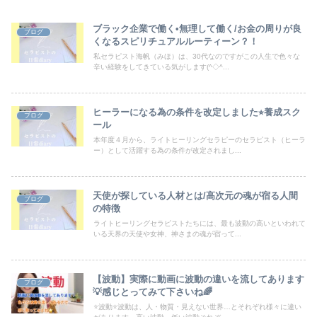
ブラック企業で働く•無理して働く/お金の周りが良
ブログ
くなるスピリチュアルルーティーン？！
私セラピスト海帆（みほ）は、30代なのですがこの人生で色々な
辛い経験をしてきている気がします(^◇^...
ヒーラーになる為の条件を改定しました⭐︎養成スク
ブログ
ール
本年度４月から、ライトヒーリングセラピーのセラピスト（ヒーラ
ー）として活躍する為の条件が改定されまし...
天使が探している人材とは/高次元の魂が宿る人間
ブログ
の特徴
ライトヒーリングセラピストたちには、最も波動の高いといわれて
いる天界の天使や女神、神さまの魂が宿って...
【波動】実際に動画に波動の違いを流してあります
ブログ
💡感じとってみて下さいね🌈
⭐️波動⭐️波動は、人・物質・見えない世界…とそれぞれ様々に違い