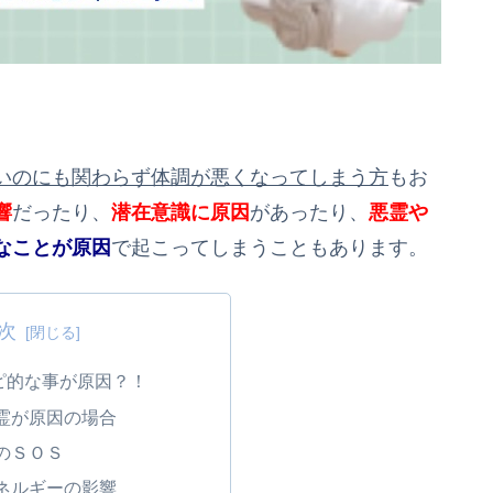
いのにも関わらず体調が悪くなってしまう方
もお
響
だったり、
潜在意識に原因
があったり、
悪霊や
なことが原因
で起こってしまうこともあります。
次
ピ的な事が原因？！
霊が原因の場合
のＳＯＳ
ネルギーの影響