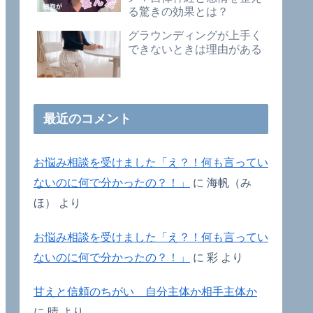
る驚きの効果とは？
グラウンディングが上手く
できないときは理由がある
最近のコメント
お悩み相談を受けました「え？！何も言ってい
ないのに何で分かったの？！」
に
海帆（み
ほ）
より
お悩み相談を受けました「え？！何も言ってい
ないのに何で分かったの？！」
に
彩
より
甘えと信頼のちがい 自分主体か相手主体か
に
晴
より