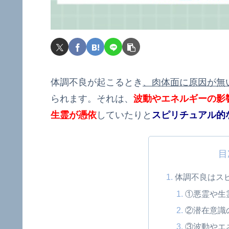
体調不良が起こるとき
、肉体面に原因が無
られます。それは、
波動やエネルギーの影
生霊が憑依
していたりと
スピリチュアル的
目
体調不良はス
①悪霊や生
②潜在意識
③波動やエ