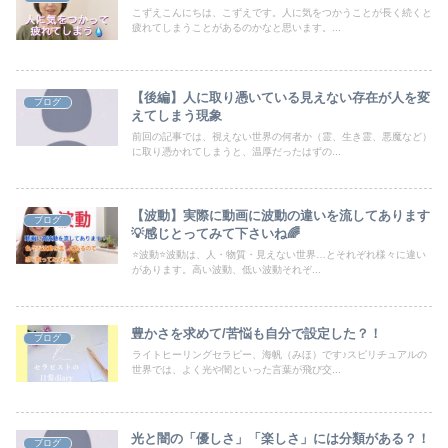
こずえこんにちは、こずえです。人に気をつかうことが長く続くと
疲れてしまうことがあるのかなと思います。...
【後編】人に取り憑いている見えない存在が人を変
ブログ
えてしまう現象
前回の記事では、視えない世界の何者か（霊、生き霊、悪魔など）
に取り憑かれてしまうと、温厚だったはずの...
【波動】実際に動画に波動の違いを流してあります
ブログ
💡感じとってみて下さいね🌈
⭐️波動⭐️波動は、人・物質・見えない世界…とそれぞれ様々に違い
があります。高い波動、低い波動それぞ...
豊かさを求めて/苦悩も自分で設定した？！
ブログ
ライトヒーリングセラピー、海帆（みほ）です♪スピリチュアルの
世界では、よく光や闇といった言葉が飛び交...
光と闇の「優しさ」「楽しさ」には分類がある？！
ブログ