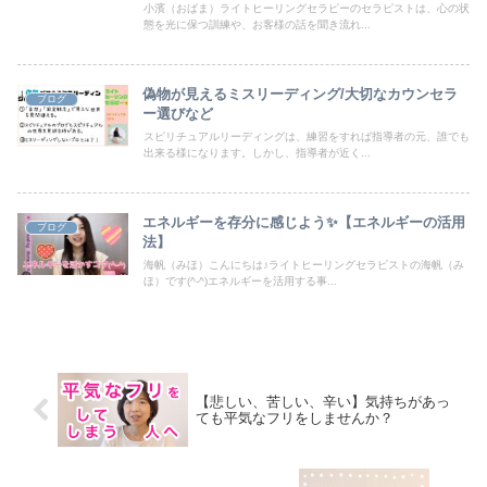
小濱（おばま）ライトヒーリングセラピーのセラピストは、心の状
態を光に保つ訓練や、お客様の話を聞き流れ...
偽物が見えるミスリーディング/大切なカウンセラ
ブログ
ー選びなど
スピリチュアルリーディングは、練習をすれば指導者の元、誰でも
出来る様になります。しかし、指導者が近く...
エネルギーを存分に感じよう✨【エネルギーの活用
ブログ
法】
海帆（みほ）こんにちは♪ライトヒーリングセラピストの海帆（み
ほ）です(^-^)エネルギーを活用する事...
【悲しい、苦しい、辛い】気持ちがあっ
ても平気なフリをしませんか？