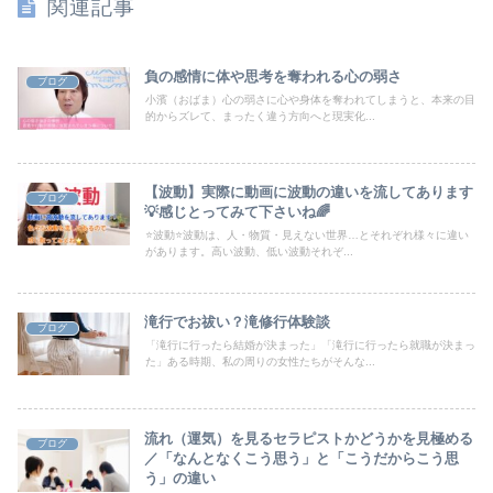
関連記事
負の感情に体や思考を奪われる心の弱さ
ブログ
小濱（おばま）心の弱さに心や身体を奪われてしまうと、本来の目
的からズレて、まったく違う方向へと現実化...
【波動】実際に動画に波動の違いを流してあります
ブログ
💡感じとってみて下さいね🌈
⭐️波動⭐️波動は、人・物質・見えない世界…とそれぞれ様々に違い
があります。高い波動、低い波動それぞ...
滝行でお祓い？滝修行体験談
ブログ
「滝行に行ったら結婚が決まった」「滝行に行ったら就職が決まっ
た」ある時期、私の周りの女性たちがそんな...
流れ（運気）を見るセラピストかどうかを見極める
ブログ
／「なんとなくこう思う」と「こうだからこう思
う」の違い