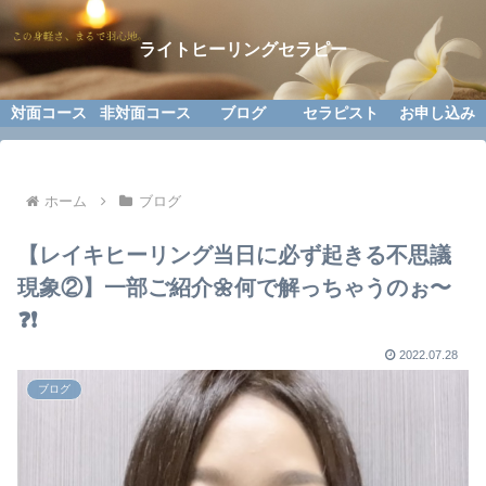
ライトヒーリングセラピー
対面コース
非対面コース
ブログ
セラピスト
お申し込み
ホーム
ブログ
【レイキヒーリング当日に必ず起きる不思議
現象②】一部ご紹介🌼何で解っちゃうのぉ〜
❓❗️
2022.07.28
ブログ