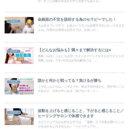
が、すごく誤解が生まれやすい言葉でもありま...
金銭面の不安を脱却する為のセラピーでした！
ブログ
人は生きていく中で、お金というモノは必要不可欠になってきます
よね。今回のお客様も以前までは、お金への...
【どんなお悩みも】隅々まで解決するには⭐︎
ブログ
海帆（みほ）こんにちは😊✨ライトヒーリングセラピセラピストの
海帆（みほ）です♪今日はお悩み解決には、...
誰かと何かと戦ってる？負けるが勝ち
ブログ
こずえこんにちは、こずえです。私は子供の頃から、何か辛いこと
があると、自分の中にある「負けないぞ」と...
波動を上げると感じること、下がると感じること／
ブログ
ヒーリングサロンで体感できます
スピリチュアルがお好きな方では、「波動」とう言葉を聞いたこと
があるかもしれませんね＾＾スピリチュアル...