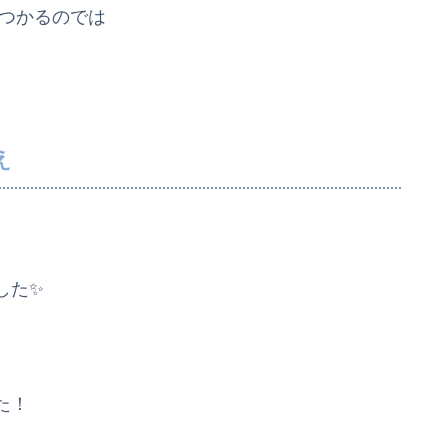
見つかるのでは
え
した✨
た！