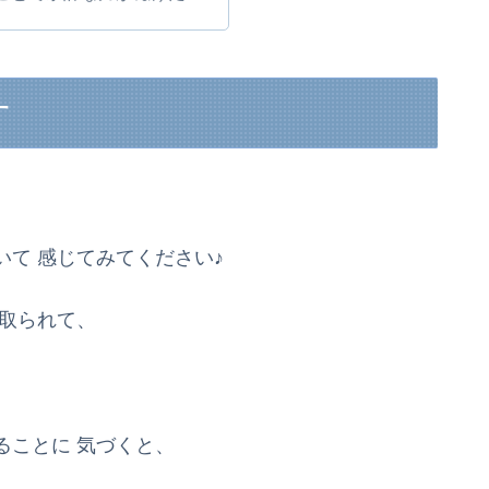
す
て 感じてみてください♪
を取られて、
ることに 気づくと、