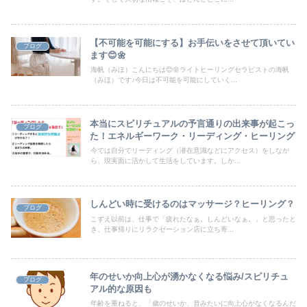
【不可能を可能にする】お手伝いをさせて頂いてい
ブログ
ます😊🌼
海帆（みほ）こんにちは😊🌼ライトヒーリングセラピストの海帆
（みほ）です♪今日は不可能を可能にしていく...
本当にスピリチュアルの予言通りの出来事が起こっ
ブログ
た！エネルギーワーク・リーディング・ヒーリング
今では自分でリーディング（潜在意識などにアクセス）をしなが
ら、現実面に活かして生活をしています。しか...
しんどい時に受けるのはマッサージ？ヒーリング？
ブログ
こずえ以前は、仕事で「疲れたなぁ。しんどいなぁ。」と思ったと
き、仕事帰りにリラクゼーション店に立ち寄...
年のせいか向上心が湧かなくなる悩み/スピリチュ
ブログ
アル的な原因も
年齢を重ねると、「歳のせいか、昔みたいに向上心がなくなるんだ