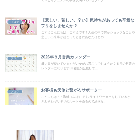
くスピリチュアルの事を説明いているブログ...
【悲しい、苦しい、辛い】気持ちがあっても平気な
ブログ
フリをしませんか？
こずえこんにちは、こずえです！人生の中で何かショックなことや
悲しい出来事が起こったときにあなたはどの...
2026年８月営業カレンダー
ブログ
暑い日が続いていますがいかがお過ごしでしょうか？８月の営業カ
レンダーになります🙇‍♀️名前が記載して...
お客様も天使と繋がるサポーター
ブログ
こんにちは＾＾海帆（みほ）です♪ライトワーカーをしていると、
きわきわギリギリのルートを通るので結構な...