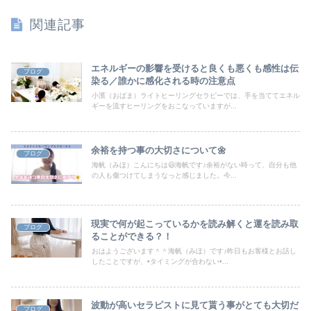
関連記事
エネルギーの影響を受けると良くも悪くも感性は伝
ブログ
染る／誰かに感化される時の注意点
小濱（おばま）ライトヒーリングセラピーでは、手を当ててエネル
ギーを流すヒーリングをおこなっていますが...
余裕を持つ事の大切さについて🌼
ブログ
海帆（みほ）こんにちは😃海帆です♪余裕がない時って、自分も他
の人も傷つけてしまうなっと感じました。今...
現実で何が起こっているかを読み解くと運を読み取
ブログ
ることができる？！
おはようございます＾＾海帆（みほ）です♪昨日もお客様とお話し
したことですが、•タイミングが合わない•...
波動が高いセラピストに見て貰う事がとても大切だ
ブログ