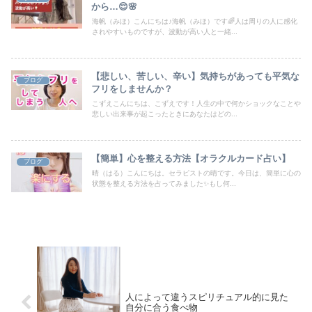
から…😌🌸
海帆（みほ）こんにちは♪海帆（みほ）です🌈人は周りの人に感化
されやすいものですが、波動が高い人と一緒...
【悲しい、苦しい、辛い】気持ちがあっても平気な
ブログ
フリをしませんか？
こずえこんにちは、こずえです！人生の中で何かショックなことや
悲しい出来事が起こったときにあなたはどの...
【簡単】心を整える方法【オラクルカード占い】
ブログ
晴（はる）こんにちは。セラピストの晴です。今日は、簡単に心の
状態を整える方法を占ってみました✨もし何...
人によって違うスピリチュアル的に見た
自分に合う食べ物