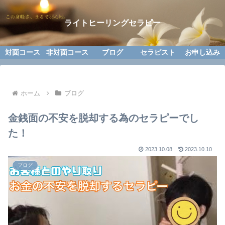
ライトヒーリングセラピー
対面コース
非対面コース
ブログ
セラピスト
お申し込み
ホーム
ブログ
金銭面の不安を脱却する為のセラピーでし
た！
2023.10.08
2023.10.10
ブログ