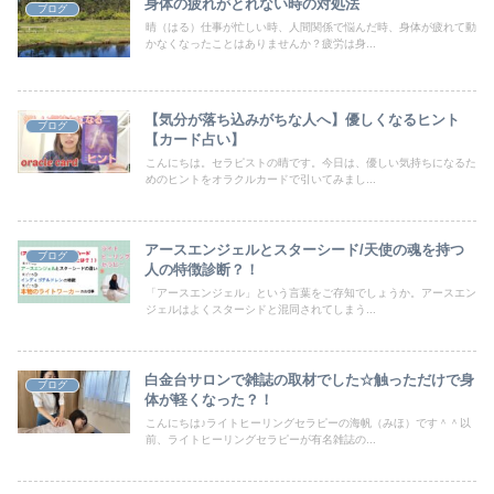
身体の疲れがとれない時の対処法
ブログ
晴（はる）仕事が忙しい時、人間関係で悩んだ時、身体が疲れて動
かなくなったことはありませんか？疲労は身...
【気分が落ち込みがちな人へ】優しくなるヒント
ブログ
【カード占い】
こんにちは。セラピストの晴です。今日は、優しい気持ちになるた
めのヒントをオラクルカードで引いてみまし...
アースエンジェルとスターシード/天使の魂を持つ
ブログ
人の特徴診断？！
「アースエンジェル」という言葉をご存知でしょうか。アースエン
ジェルはよくスターシドと混同されてしまう...
白金台サロンで雑誌の取材でした☆触っただけで身
ブログ
体が軽くなった？！
こんにちは♪ライトヒーリングセラピーの海帆（みほ）です＾＾以
前、ライトヒーリングセラピーが有名雑誌の...