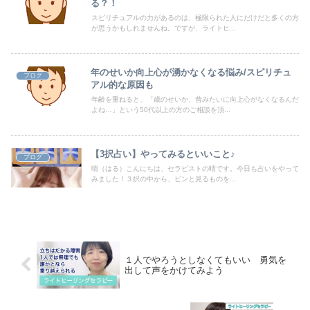
る？！
スピリチュアルの力があるのは、極限られた人にだけだと多くの方
が思うかもしれませんね。ですが、ライトヒ...
年のせいか向上心が湧かなくなる悩み/スピリチュ
ブログ
アル的な原因も
年齢を重ねると、「歳のせいか、昔みたいに向上心がなくなるんだ
よね…」という50代以上の方のご相談を頂...
【3択占い】やってみるといいこと♪
ブログ
晴（はる）こんにちは、セラピストの晴です。今日も占いをやって
みました！３択の中から、ピンと見るものを...
１人でやろうとしなくてもいい 勇気を
出して声をかけてみよう