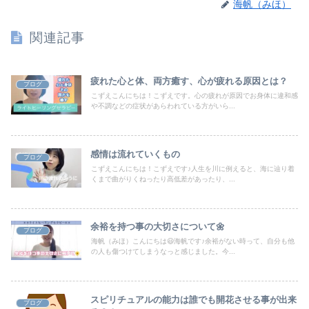
海帆（みほ）
関連記事
疲れた心と体、両方癒す、心が疲れる原因とは？
ブログ
こずえこんにちは！こずえです。心の疲れが原因でお身体に違和感
や不調などの症状があらわれている方がいら...
感情は流れていくもの
ブログ
こずえこんにちは！こずえです♪人生を川に例えると、海に辿り着
くまで曲がりくねったり高低差があったり、...
余裕を持つ事の大切さについて🌼
ブログ
海帆（みほ）こんにちは😃海帆です♪余裕がない時って、自分も他
の人も傷つけてしまうなっと感じました。今...
スピリチュアルの能力は誰でも開花させる事が出来
ブログ