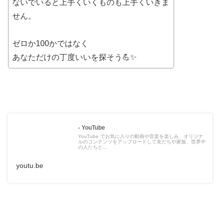
ないでいると上手くいくものも上手くいきま
せん。
ゼロか100かではなく
あなただけの丁度いいを探そう💪✨
- YouTube
YouTube でお気に入りの動画や音楽を楽しみ、オリジナ
ルのコンテンツをアップロードして友だちや家族、世界中
の人たちと...
youtu.be