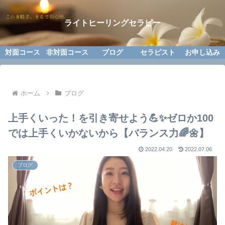
ライトヒーリングセラピー
対面コース
非対面コース
ブログ
セラピスト
お申し込み
ホーム
ブログ
上手くいった！を引き寄せよう💪✨ゼロか100
では上手くいかないから【バランス力🌈🌼】
2022.04.20
2022.07.06
ブログ