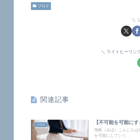
ブログ
ライトヒーリン
関連記事
【不可能を可能にす
ブログ
海帆（みほ）こんにちは
を可能にしていく...