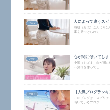
人によって違うスピ
ブログ
海帆（みほ）こんにちは
事を見つけられて...
心が闇に傾いてしま
ブログ
小濱（おばま）心が闇に
へ流れを作ってし...
【人気ブログランキ
ブログ
このブログは、スピリチ
明いているブログ...