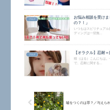
お悩み相談を受けま
ブログ
の？！」
いつもはスピリチュアル
ディングは一切無...
【オラクル】忍耐＝
ブログ
晴（はる）こんにちは。
で、忍耐に関する...
嘘をつくのは罪？／与えら