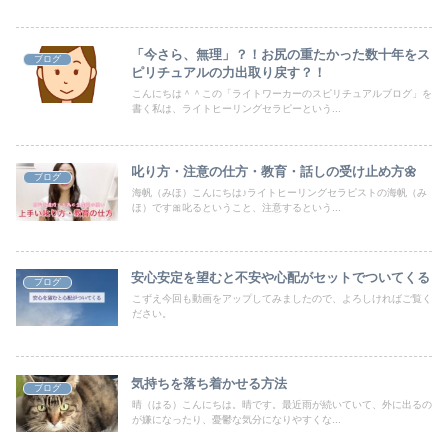
「今さら、無理」？！お尻の重たかった数十年をス
ブログ
ピリチュアルの力出取り戻す？！
こんにちは＾＾この「ライトワーカーのスピリチュアルブログ」を
書く私は、ライトヒーリングセラピーという...
叱り方・注意の仕方・教育・話しの受け止め方🌼
ブログ
海帆（みほ）こんにちは♪ライトヒーリングセラピストの海帆（み
ほ）です🎀叱るということ、注意するという...
安心安定を望むと不安や心配がセットでついてくる
ブログ
こずえ今回も動画をアップしてみましたので、よろしければご覧く
ださい。
気持ちを落ち着かせる方法
ブログ
晴（はる）こんにちは。晴です。最近雨が続いていて、外に出るの
が嫌になったり、憂鬱な気分になりやすくな...