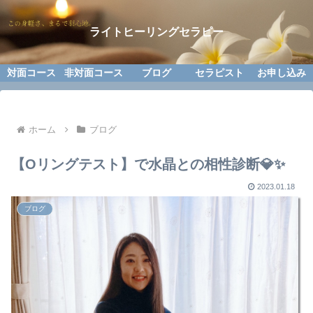
ライトヒーリングセラピー
対面コース
非対面コース
ブログ
セラピスト
お申し込み
ホーム
ブログ
【Oリングテスト】で水晶との相性診断💎✨
2023.01.18
ブログ