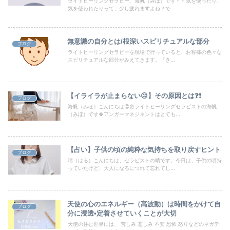
ライトヒーリングセラピー、海帆（みほ）です＾＾気を使ったり、
気を使われたりって、少し疲れますよね？で...
無意識の自分とは/根深いスピリチュアルな部分
ブログ
ライトヒーリングセラピーを現場で行っていると、お客様の色々な
スピリチュアルな部分がみえてきます。「き...
【イライラが止まらない😥】その原因とは❓❗️
ブログ
海帆（みほ）こんにちは😊🌼ライトヒーリングセラピストの海帆
（みほ）です🍀アンガーマネジネントはとても...
【占い】子供の頃の純粋な気持ちを取り戻すヒント
ブログ
晴（はる）こんにちは、セラピストの晴です。今日は、子供の頃持
っていたけど、大人になるにつれて忘れてし...
天使の心のエネルギー（高波動）は時間をかけて自
ブログ
分に浸透•定着させていくことが大切
天使の住む世界には、 苦しみ 悲しみ 不安 恐怖 怒りなどのネガテ