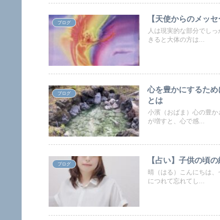
【天使からのメッセ
ブログ
人は現実的な部分でしっ
きると大体の方は...
心を豊かにするため
ブログ
とは
小濱（おばま）心の豊か
が増すと、心で感...
【占い】子供の頃の
ブログ
晴（はる）こんにちは、
につれて忘れてし...