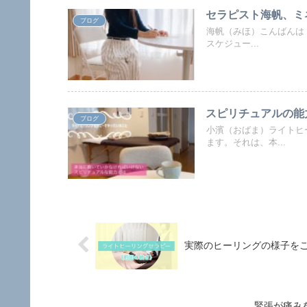
セラピスト海帆、ミ
ブログ
海帆（みほ）こんばんは＾
スケジュー...
スピリチュアルの能
ブログ
小濱（おばま）ライトヒ
ます。それは、本...
実際のヒーリングの様子を
緊張が痛み