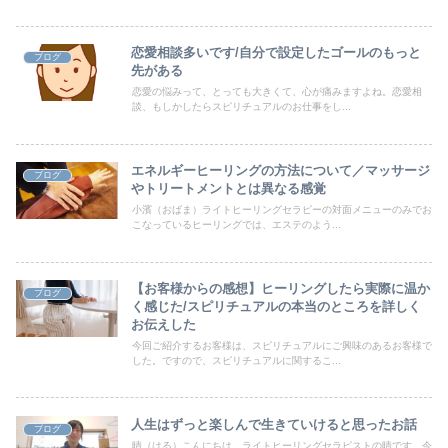
恋愛相談多いです/自分で設定したゴールのもっと
ブログ
先がある
恋愛の悩みって、とっても大きくて、心が痛みますよね。恋愛相
談、もしかしたらスピリチュアルのお仕事をし...
エネルギーヒーリングの方法について／マッサージ
ブログ
やトリートメントとは異なる感覚
小濱（おばま）ライトヒーリングセラピーの対面メニューのみでお
こなっているヒーリングでは、エステのよう...
【お客様からの感想】ヒーリングしたら実際に温か
ブログ
く感じた/スピリチュアルの本当のところを詳しく
お伝えした
今回ご紹介するお客様は、スピリチュアルにご興味のあるお客様で
した。ですので、スピリチュアルに関するこ...
人生はずっと楽しんで生きていけると思ったお話
ブログ
晴（はる）こんにちは。ライトヒーリングセラピストの晴です。今