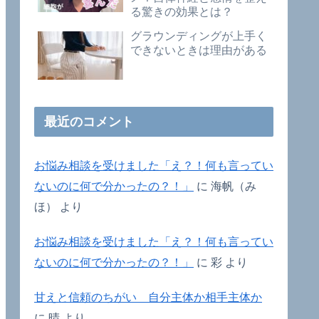
る驚きの効果とは？
グラウンディングが上手く
できないときは理由がある
最近のコメント
お悩み相談を受けました「え？！何も言ってい
ないのに何で分かったの？！」
に
海帆（み
ほ）
より
お悩み相談を受けました「え？！何も言ってい
ないのに何で分かったの？！」
に
彩
より
甘えと信頼のちがい 自分主体か相手主体か
に
晴
より