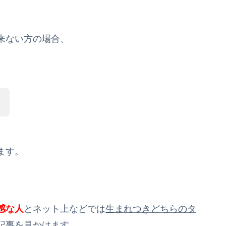
来ない方の場合、
。
ます。
感な人
とネット上などでは
生まれつきどちらのタ
記事を見かけます。